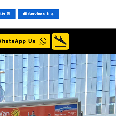
Us 💬
🚚 Services 🧳 ✈️
WhatsApp Us