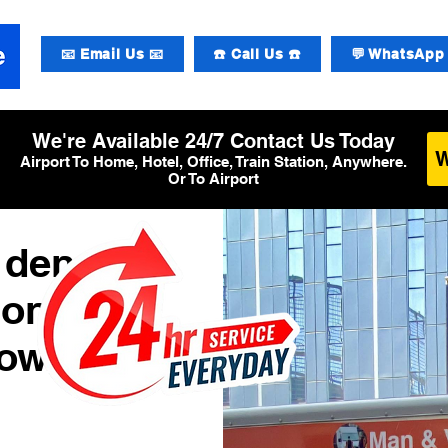
📧 Email Us 📧
☎️ Call Us ☎️
💬 WhatsApp 
We're Available 24/7 Contact Us Today
Airport To Home, Hotel, Office, Train Station, Anywhere.
Or To Airport
 den
ional
row