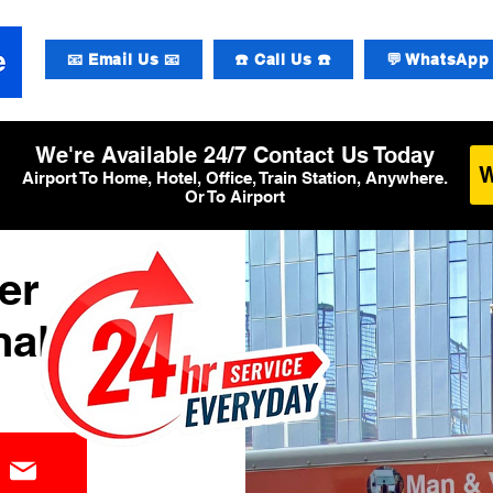
📧 Email Us 📧
☎️ Call Us ☎️
💬 WhatsApp 
We're Available 24/7 Contact Us Today
Airport To Home, Hotel, Office, Train Station, Anywhere.
Or To Airport
er
al 4