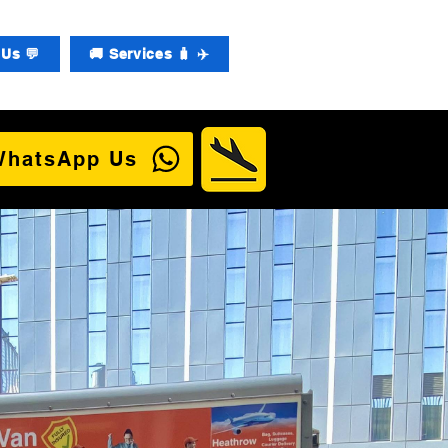
Us 💬
🚚 Services 🧳 ✈️
WhatsApp Us