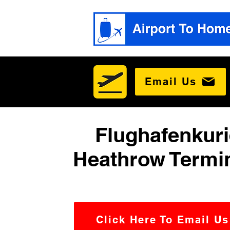
Email Us
Flughafenkuri
Heathrow Termin
Click Here To Email Us