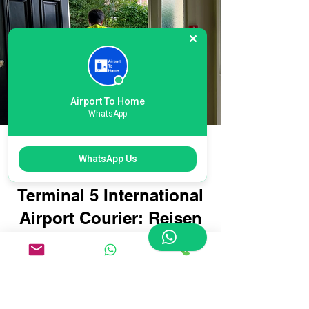
Airport To Home
WhatsApp
Einfache Online-
WhatsApp Us
Buchung für Heathrow
Terminal 5 International
Airport Courier: Reisen
Sie intelligenter, nicht
schwieriger
Die Buchung Ihres