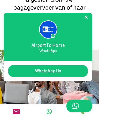
bagagevervoer van of naar
Humberside zo soepel en
stressvrij mogelijk te laten
verlopen. Uw gemak staat altijd
voorop.
Airport To Home
WhatsApp
WhatsApp Us