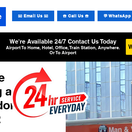
📧 Email Us 📧
☎️ Call Us ☎️
💬 WhatsApp 
We're Available 24/7 Contact Us Today
Airport To Home, Hotel, Office, Train Station, Anywhere.
Or To Airport
e
g am
don
2