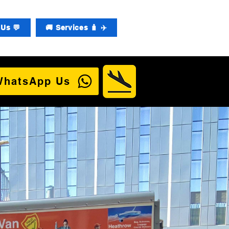
Us 💬
🚚 Services 🧳 ✈️
WhatsApp Us