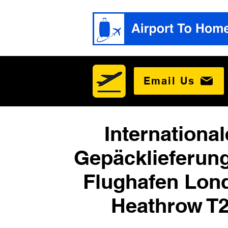
Email Us
International
Gepäcklieferun
Flughafen Lon
Heathrow T