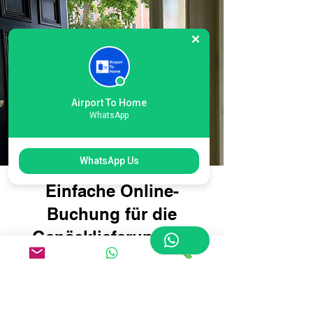
Airport To Home
WhatsApp
WhatsApp Us
Einfache Online-
Buchung für die
Gepäcklieferung am
internationalen
Flughafen London
Heathrow T5: Reisen Sie