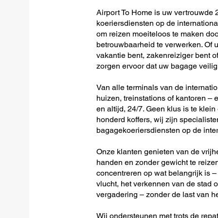
Airport To Home is uw vertrouwde 2
koeriersdiensten op de internation
om reizen moeiteloos te maken doo
betrouwbaarheid te verwerken. Of u 
vakantie bent, zakenreiziger bent o
zorgen ervoor dat uw bagage veilig 
Van alle terminals van de internati
huizen, treinstations of kantoren – 
en altijd, 24/7. Geen klus is te klein
honderd koffers, wij zijn specialiste
bagagekoeriersdiensten op de inte
Onze klanten genieten van de vrijh
handen en zonder gewicht te reizen
concentreren op wat belangrijk is –
vlucht, het verkennen van de stad o
vergadering – zonder de last van h
Wij ondersteunen met trots de repat