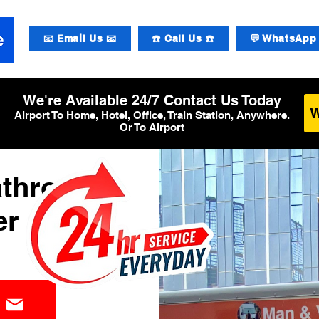
📧 Email Us 📧
☎️ Call Us ☎️
💬 WhatsApp 
We're Available 24/7 Contact Us Today
Airport To Home, Hotel, Office, Train Station, Anywhere.
Or To Airport
athrow
er