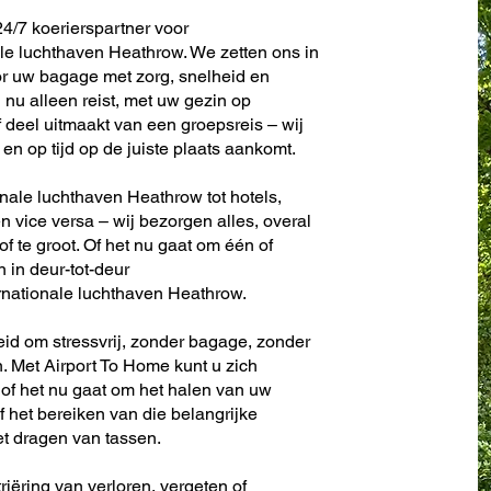
4/7 koerierspartner voor
ale luchthaven Heathrow. We zetten ons in
r uw bagage met zorg, snelheid en
nu alleen reist, met uw gezin op
f deel uitmaakt van een groepsreis – wij
en op tijd op de juiste plaats aankomt.
onale luchthaven Heathrow tot hotels,
en vice versa – wij bezorgen alles, overal
 of te groot. Of het nu gaat om één of
n in deur-tot-deur
rnationale luchthaven Heathrow.
eid om stressvrij, zonder bagage, zonder
. Met Airport To Home kunt u zich
 of het nu gaat om het halen van uw
f het bereiken van die belangrijke
et dragen van tassen.
riëring van verloren, vergeten of