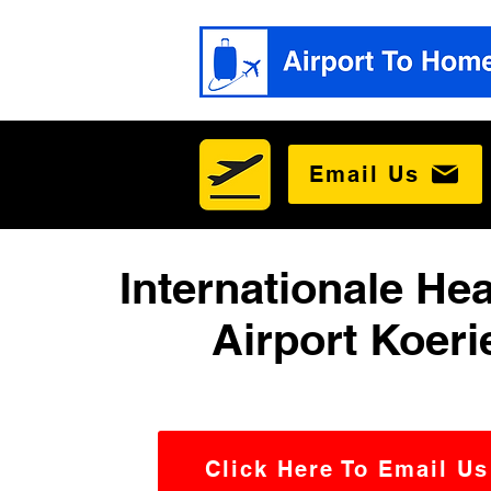
Email Us
Internationale He
Airport Koeri
Click Here To Email Us