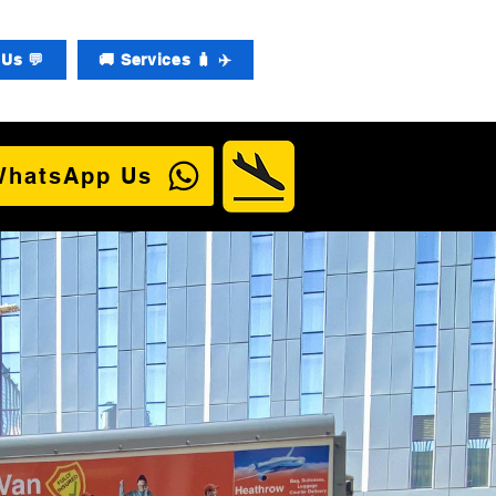
Us 💬
🚚 Services 🧳 ✈️
WhatsApp Us