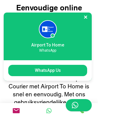
Eenvoudige online
boeking voor
internationale Heathrow
London T6 Airport
Airport To Home
Courier: reis slimmer,
WhatsApp
niet moeilijker
Het boeken van uw International
WhatsApp Us
Heathrow London T6 Airport
Courier met Airport To Home is
snel en eenvoudig. Met ons
gebruiksvriendelijke online
boekingssysteem kunt u met
slechts een paar klikken uw
bagage ophalen of afleveren.
Profiteer van realtime tracking,