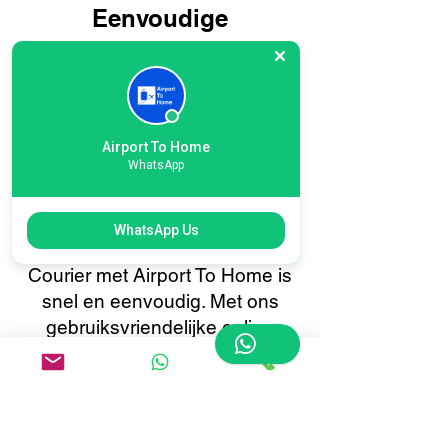
Eenvoudige
onlineboeking voor
internationale Heathrow
T1 London Airport
Courier: reis slimmer,
Airport To Home
WhatsApp
niet moeilijker
Het boeken van uw International
WhatsApp Us
Heathrow T1 London Airport
Courier met Airport To Home is
snel en eenvoudig. Met ons
gebruiksvriendelijke online
boekingssysteem kunt u met
slechts een paar klikken uw
bagage ophalen of afleveren.
Profiteer van realtime tracking,