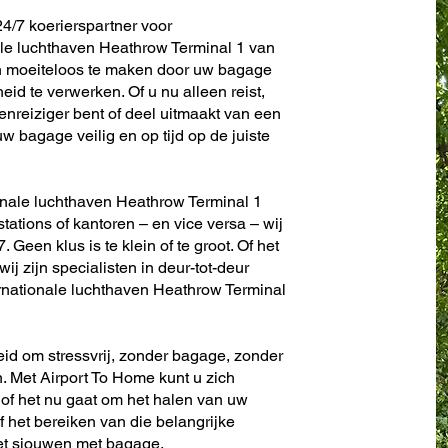
4/7 koerierspartner voor
ale luchthaven Heathrow Terminal 1 van
n moeiteloos te maken door uw bagage
id te verwerken. Of u nu alleen reist,
enreiziger bent of deel uitmaakt van een
w bagage veilig en op tijd op de juiste
ionale luchthaven Heathrow Terminal 1
stations of kantoren – en vice versa – wij
. Geen klus is te klein of te groot. Of het
ij zijn specialisten in deur-tot-deur
rnationale luchthaven Heathrow Terminal
eid om stressvrij, zonder bagage, zonder
. Met Airport To Home kunt u zich
 of het nu gaat om het halen van uw
f het bereiken van die belangrijke
het sjouwen met bagage.