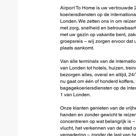
Airport To Home is uw vertrouwde 2
koeriersdiensten op de internation
Londen. We zetten ons in om reize
met zorg, snelheid en betrouwbaarhe
met uw gezin op vakantie bent, zak
groepsreis – wij zorgen ervoor dat u
plaats aankomt.
Van alle terminals van de internat
van Londen tot hotels, huizen, trein
bezorgen alles, overal en altijd, 24/7
nu gaat om één of honderd koffers, w
bagagekoeriersdiensten op de inte
1 van Londen.
Onze klanten genieten van de vrijh
handen en zonder gewicht te reizen
concentreren op wat belangrijk is –
vlucht, het verkennen van de stad o
vergadering – zonder de last van 