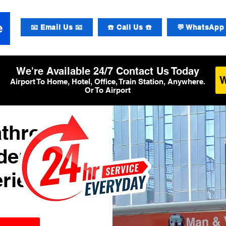
📧 Email Us 📧
☎️ Call Us ☎️
💬 WhatsApp 
We're Available 24/7 Contact Us Today
Airport To Home, Hotel, Office, Train Station, Anywhere.
Or To Airport
athrow
den
rier