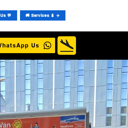
Us 💬
🚚 Services 🧳 ✈️
WhatsApp Us