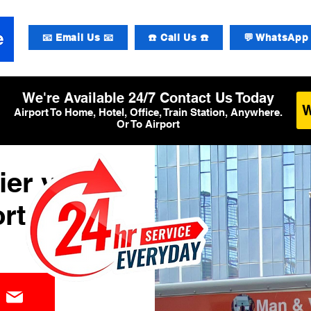
📧 Email Us 📧
☎️ Call Us ☎️
💬 WhatsApp 
We're Available 24/7 Contact Us Today
Airport To Home, Hotel, Office, Train Station, Anywhere.
Or To Airport
ier van
rt