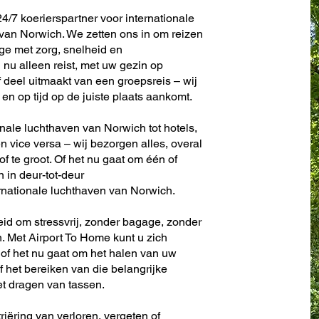
4/7 koerierspartner voor internationale
van Norwich. We zetten ons in om reizen
e met zorg, snelheid en
nu alleen reist, met uw gezin op
f deel uitmaakt van een groepsreis – wij
en op tijd op de juiste plaats aankomt.
onale luchthaven van Norwich tot hotels,
en vice versa – wij bezorgen alles, overal
 of te groot. Of het nu gaat om één of
n in deur-tot-deur
rnationale luchthaven van Norwich.
eid om stressvrij, zonder bagage, zonder
. Met Airport To Home kunt u zich
 of het nu gaat om het halen van uw
f het bereiken van die belangrijke
et dragen van tassen.
riëring van verloren, vergeten of