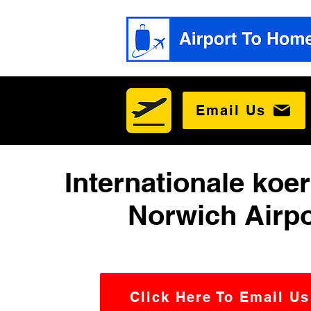
Email Us
Internationale koer
Norwich Airpo
Click Here To Email Us