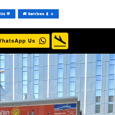
Us 💬
🚚 Services 🧳 ✈️
WhatsApp Us