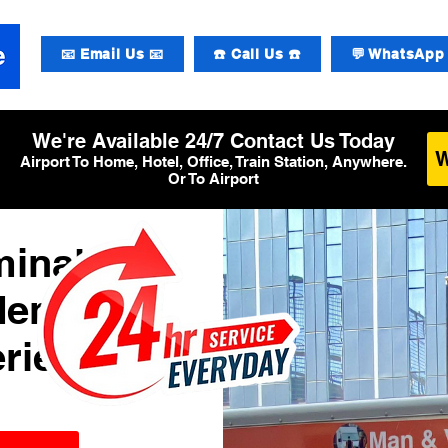
📧 Email Us 📧
☎️ Call Us ☎️
💬 WhatsApp 
We're Available 24/7 Contact Us Today
Airport To Home, Hotel, Office, Train Station, Anywhere.
Or To Airport
minal 2
den
rier