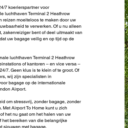
4/7 koerierspartner voor
ale luchthaven Terminal 2 Heathrow
om reizen moeiteloos te maken door uw
uwbaarheid te verwerken. Of u nu alleen
t, zakenreiziger bent of deel uitmaakt van
dat uw bagage veilig en op tijd op de
ionale luchthaven Terminal 2 Heathrow
reinstations of kantoren – en vice versa –
24/7. Geen klus is te klein of te groot. Of
s, wij zijn specialisten in
voor bagage op de internationale
ndon Airport.
eid om stressvrij, zonder bagage, zonder
. Met Airport To Home kunt u zich
 of het nu gaat om het halen van uw
f het bereiken van die belangrijke
het sjouwen met bagage.