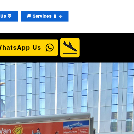
Us 💬
🚚 Services 🧳 ✈️
WhatsApp Us