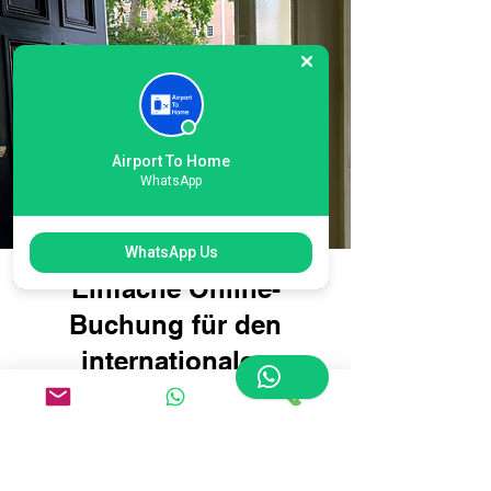
Airport To Home
WhatsApp
WhatsApp Us
Einfache Online-
Buchung für den
internationalen
Flughafen Heathrow
London Terminal 5
Airport Courier: Reisen