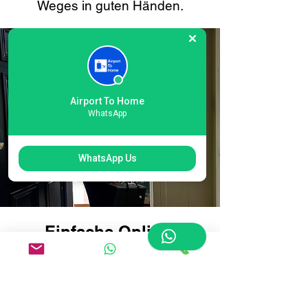
Weges in guten Händen.
Airport To Home
WhatsApp
WhatsApp Us
Einfache Online-
Buchung für den
internationalen London
Gatwick North Terminal