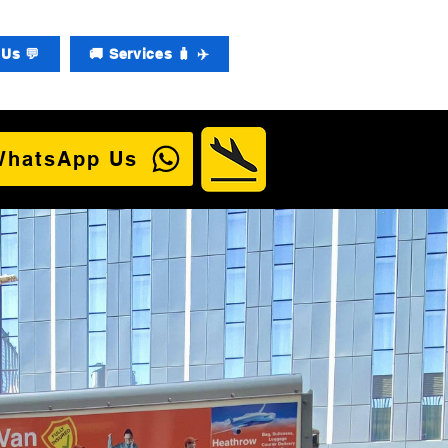
Us 💬
🚚 Services 🧳 ✈️
WhatsApp Us