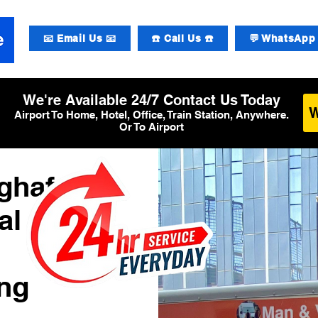
📧 Email Us 📧
☎️ Call Us ☎️
💬 WhatsApp 
We're Available 24/7 Contact Us Today
Airport To Home, Hotel, Office, Train Station, Anywhere.
Or To Airport
ughafen
al 1
ng