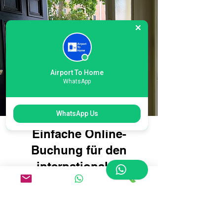
Airport To Home
WhatsApp
WhatsApp Us
Einfache Online-
Buchung für den
internationalen
Heathrow T6 London
Airport Courier: Reisen
Sie intelligenter, nicht