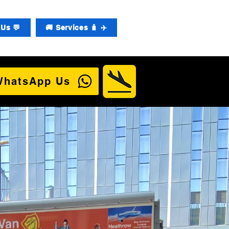
Us 💬
🚚 Services 🧳 ✈️
WhatsApp Us