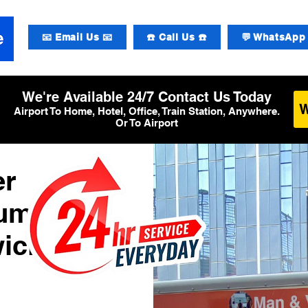
📧 Email Us 📧
☎️ Call Us ☎️
💬 WhatsApp 
We're Available 24/7 Contact Us Today
Airport To Home, Hotel, Office, Train Station, Anywhere.
Or To Airport
er
zum
ick