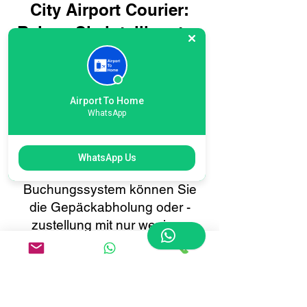
City Airport Courier:
Reisen Sie intelligenter,
nicht schwieriger
Die Buchung Ihres
internationalen London City
Airport To Home
WhatsApp
Airport Kurierdienstes mit Airport
To Home geht schnell und
unkompliziert. Mit unserem
WhatsApp Us
benutzerfreundlichen Online-
Buchungssystem können Sie
die Gepäckabholung oder -
zustellung mit nur wenigen
Klicks planen. Profitieren Sie
von Echtzeit-Tracking, sofortigen
Bestätigungen und 24/7-
Kundensupport – alles darauf