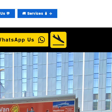
Us 💬
🚚 Services 🧳 ✈️
WhatsApp Us