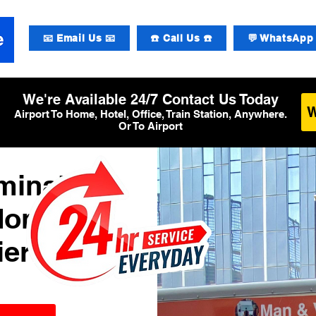
📧 Email Us 📧
☎️ Call Us ☎️
💬 WhatsApp 
We're Available 24/7 Contact Us Today
Airport To Home, Hotel, Office, Train Station, Anywhere.
Or To Airport
minal 2
don
ier