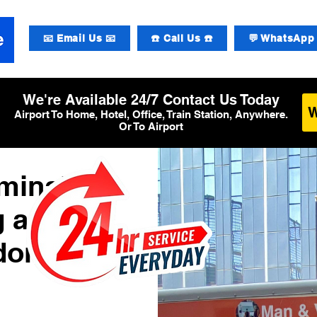
📧 Email Us 📧
☎️ Call Us ☎️
💬 WhatsApp 
We're Available 24/7 Contact Us Today
Airport To Home, Hotel, Office, Train Station, Anywhere.
Or To Airport
minal 1
g am
don