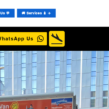
Us 💬
🚚 Services 🧳 ✈️
WhatsApp Us