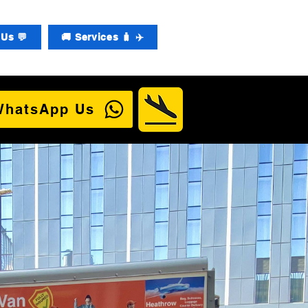
Us 💬
🚚 Services 🧳 ✈️
WhatsApp Us