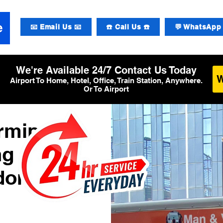
📧 Email Us 📧
☎️ Call Us ☎️
💬 WhatsApp 
We're Available 24/7 Contact Us Today
Airport To Home, Hotel, Office, Train Station, Anywhere.
Or To Airport
rminal
ng am
don