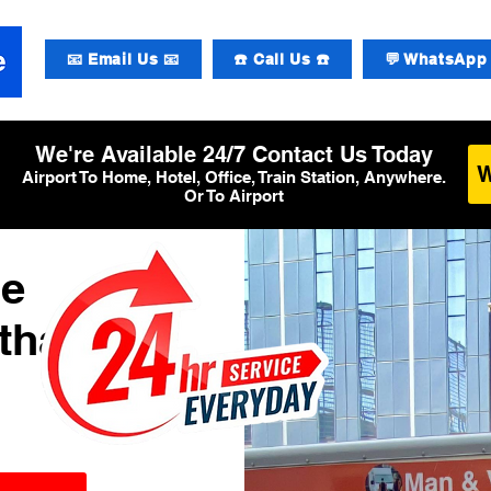
📧 Email Us 📧
☎️ Call Us ☎️
💬 WhatsApp 
We're Available 24/7 Contact Us Today
Airport To Home, Hotel, Office, Train Station, Anywhere.
Or To Airport
de
hthaven