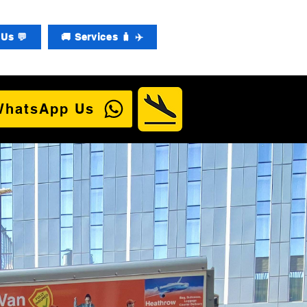
Us 💬
🚚 Services 🧳 ✈️
WhatsApp Us