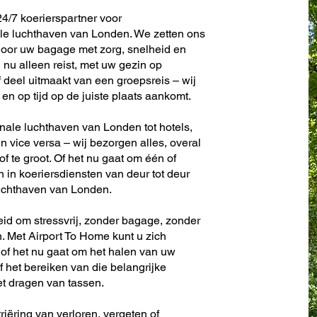
4/7 koerierspartner voor
ale luchthaven van Londen. We zetten ons
door uw bagage met zorg, snelheid en
nu alleen reist, met uw gezin op
f deel uitmaakt van een groepsreis – wij
en op tijd op de juiste plaats aankomt.
onale luchthaven van Londen tot hotels,
en vice versa – wij bezorgen alles, overal
 of te groot. Of het nu gaat om één of
en in koeriersdiensten van deur tot deur
luchthaven van Londen.
eid om stressvrij, zonder bagage, zonder
. Met Airport To Home kunt u zich
 of het nu gaat om het halen van uw
f het bereiken van die belangrijke
et dragen van tassen.
riëring van verloren, vergeten of