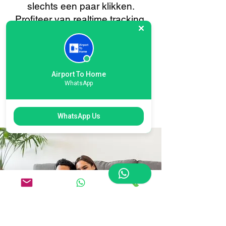
slechts een paar klikken.
Profiteer van realtime tracking,
directe bevestigingen en 24/7
klantenservice, allemaal
afgestemd om uw
bagagevervoer van of naar
Airport To Home
Leeds zo soepel en stressvrij
WhatsApp
mogelijk te laten verlopen. Uw
gemak staat altijd voorop.
WhatsApp Us