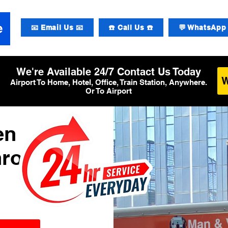
📧 Email Us 📧
☎️ Call Us ☎️
💬 WhatsApp 
We're Available 24/7 Contact Us Today
Airport To Home, Hotel, Office, Train Station, Anywhere.
Or To Airport
en
hrow T1