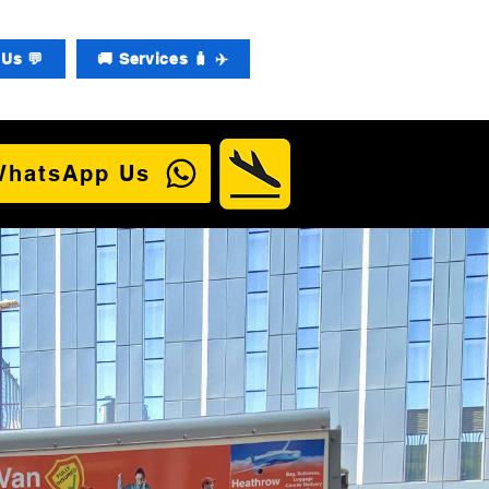
Us 💬
🚚 Services 🧳 ✈️
WhatsApp Us