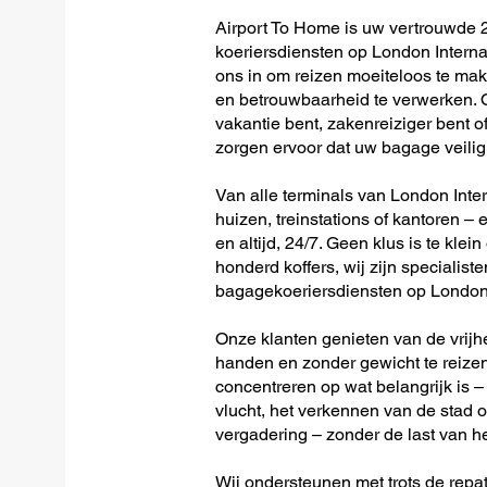
Airport To Home is uw vertrouwde 2
koeriersdiensten op London Interna
ons in om reizen moeiteloos te ma
en betrouwbaarheid te verwerken. O
vakantie bent, zakenreiziger bent o
zorgen ervoor dat uw bagage veilig 
Van alle terminals van London Inter
huizen, treinstations of kantoren – 
en altijd, 24/7. Geen klus is te klein
honderd koffers, wij zijn specialiste
bagagekoeriersdiensten op London 
Onze klanten genieten van de vrijh
handen en zonder gewicht te reizen
concentreren op wat belangrijk is –
vlucht, het verkennen van de stad o
vergadering – zonder de last van h
Wij ondersteunen met trots de repat