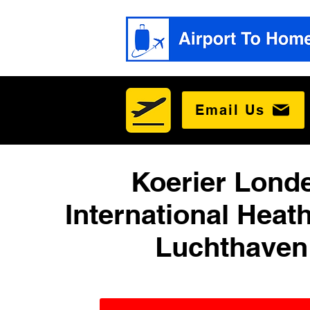
Email Us
Koerier Lond
International Heat
Luchthaven