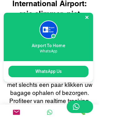
International Airport:
reis slimmer, niet
moeilijker
Het boeken van uw
koerierdienst naar Manchester
Airport To Home
International Airport met Airport
WhatsApp
To Home is snel en eenvoudig.
Met ons gebruiksvriendelijke
WhatsApp Us
online boekingssysteem kunt u
met slechts een paar klikken uw
bagage ophalen of bezorgen.
Profiteer van realtime tracking,
directe bevestigingen en 24/7
klantenservice, allemaal
afgestemd om uw
bagagevervoer van of naar