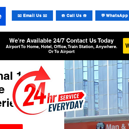
📧 Email Us 📧
☎️ Call Us ☎️
💬 WhatsApp 
We're Available 24/7 Contact Us Today
Airport To Home, Hotel, Office, Train Station, Anywhere.
Or To Airport
al 1
e
rier