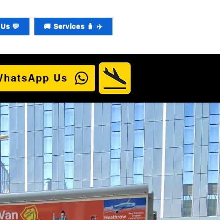
Us 💬
🚚 Services 🧳 ✈️
WhatsApp Us