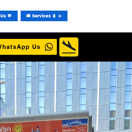
Us 💬
🚚 Services 🧳 ✈️
WhatsApp Us