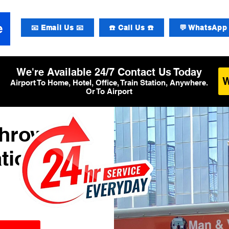
📧 Email Us 📧
☎️ Call Us ☎️
💬 WhatsApp 
We're Available 24/7 Contact Us Today
Airport To Home, Hotel, Office, Train Station, Anywhere.
Or To Airport
throw
tional