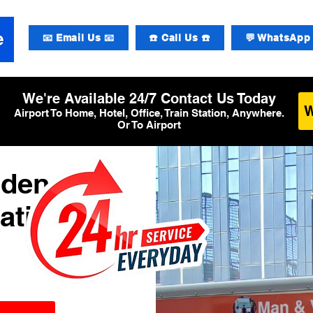
📧 Email Us 📧
☎️ Call Us ☎️
💬 WhatsApp 
We're Available 24/7 Contact Us Today
Airport To Home, Hotel, Office, Train Station, Anywhere.
Or To Airport
nden
ational