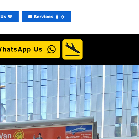
Us 💬
🚚 Services 🧳 ✈️
WhatsApp Us