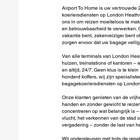
Airport To Home is uw vertrouwde 2
koeriersdiensten op London Heathro
ons in om reizen moeiteloos te ma
en betrouwbaarheid te verwerken. O
vakantie bent, zakenreiziger bent o
zorgen ervoor dat uw bagage veilig 
Van alle terminals van London Heath
huizen, treinstations of kantoren – 
en altijd, 24/7. Geen klus is te klein
honderd koffers, wij zijn specialiste
bagagekoeriersdiensten op London 
Onze klanten genieten van de vrijh
handen en zonder gewicht te reizen
concentreren op wat belangrijk is –
vlucht, het verkennen van de stad o
vergadering – zonder de last van h
Wij ondersteunen met trots de repat