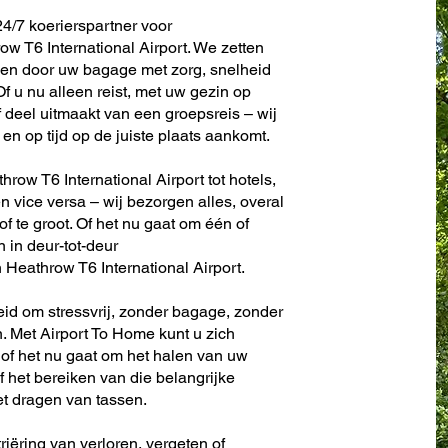
4/7 koerierspartner voor
w T6 International Airport. We zetten
ken door uw bagage met zorg, snelheid
f u nu alleen reist, met uw gezin op
f deel uitmaakt van een groepsreis – wij
en op tijd op de juiste plaats aankomt.
row T6 International Airport tot hotels,
en vice versa – wij bezorgen alles, overal
 of te groot. Of het nu gaat om één of
n in deur-tot-deur
Heathrow T6 International Airport.
eid om stressvrij, zonder bagage, zonder
. Met Airport To Home kunt u zich
 of het nu gaat om het halen van uw
f het bereiken van die belangrijke
et dragen van tassen.
riëring van verloren, vergeten of