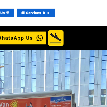
Us 💬
🚚 Services 🧳 ✈️
WhatsApp Us