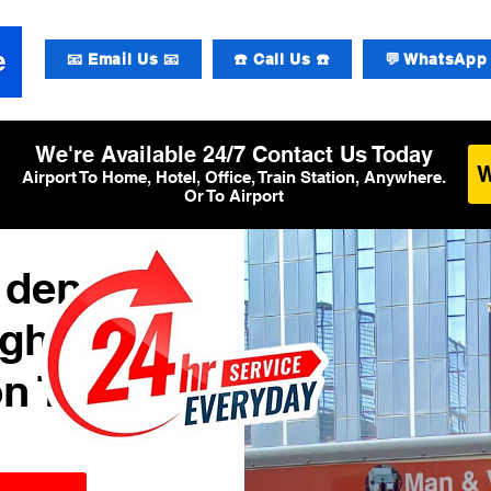
📧 Email Us 📧
☎️ Call Us ☎️
💬 WhatsApp 
We're Available 24/7 Contact Us Today
Airport To Home, Hotel, Office, Train Station, Anywhere.
Or To Airport
 den
ughafen
n T5