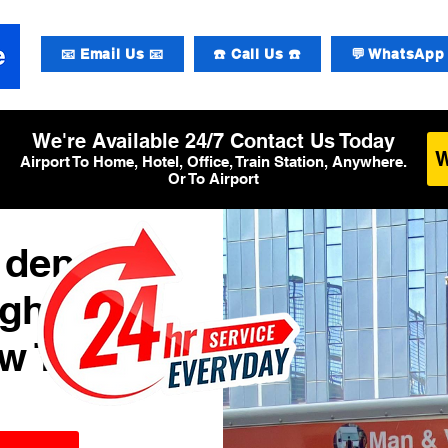
📧 Email Us 📧
☎️ Call Us ☎️
💬 WhatsApp 
We're Available 24/7 Contact Us Today
Airport To Home, Hotel, Office, Train Station, Anywhere.
Or To Airport
 den
ughafen
w T3