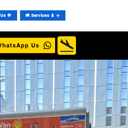
Us 💬
🚚 Services 🧳 ✈️
WhatsApp Us