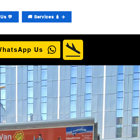
Us 💬
🚚 Services 🧳 ✈️
WhatsApp Us