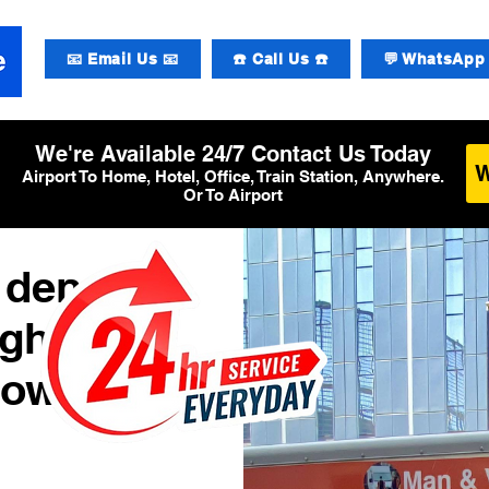
📧 Email Us 📧
☎️ Call Us ☎️
💬 WhatsApp 
We're Available 24/7 Contact Us Today
Airport To Home, Hotel, Office, Train Station, Anywhere.
Or To Airport
 den
ughafen
row