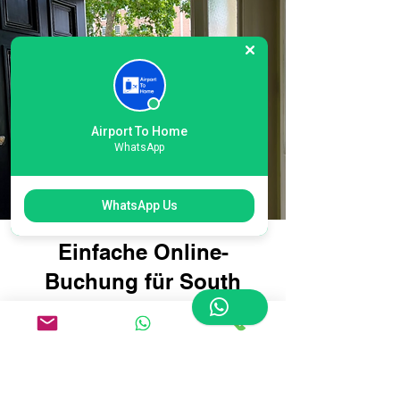
Airport To Home
WhatsApp
WhatsApp Us
Einfache Online-
Buchung für South
Terminal Gatwick
London International
Airport Courier: Reisen
Sie intelligenter, nicht