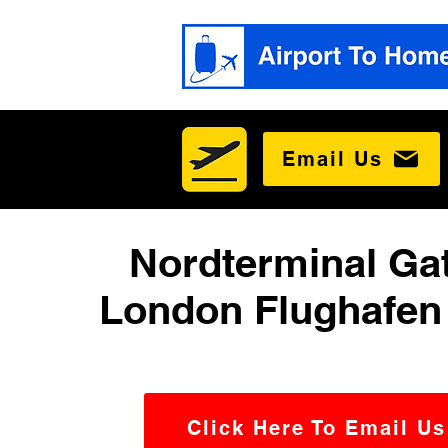
Email Us
Nordterminal Ga
London Flughafen 
Click Here To Email Us