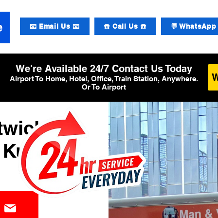
📧 Email Us 📧
☎️ Call Us ☎️
💬 WhatsApp 
We're Available 24/7 Contact Us Today
Airport To Home, Hotel, Office, Train Station, Anywhere.
Or To Airport
twick
Kurier