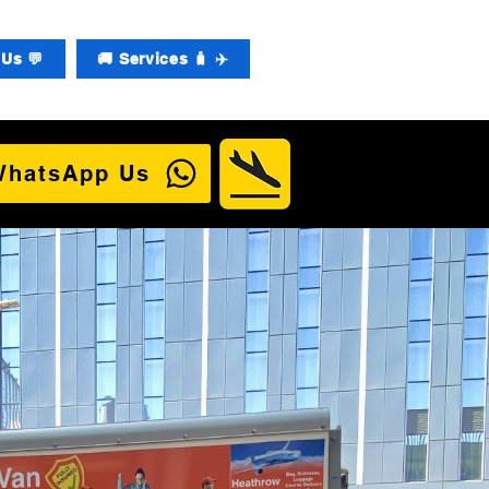
Us 💬
🚚 Services 🧳 ✈️
WhatsApp Us