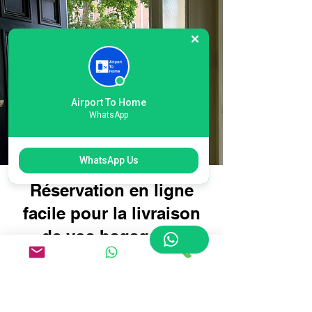
Airport To Home
WhatsApp
WhatsApp Us
Réservation en ligne
facile pour la livraison
de vos bagages à
l'aéroport de Heathrow,
terminal 6 de Londres :
voyagez plus