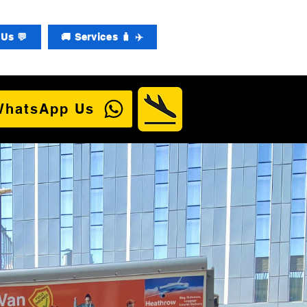
Us 💬
🚚 Services 🧳 ✈️
WhatsApp Us