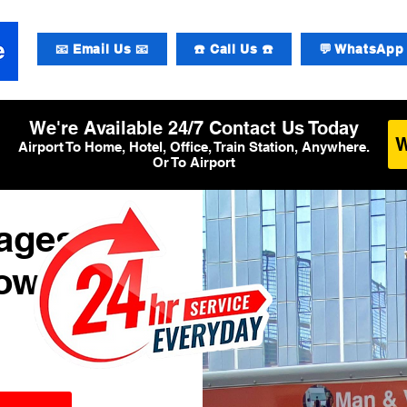
📧 Email Us 📧
☎️ Call Us ☎️
💬 WhatsApp 
We're Available 24/7 Contact Us Today
Airport To Home, Hotel, Office, Train Station, Anywhere.
Or To Airport
ages à
row de