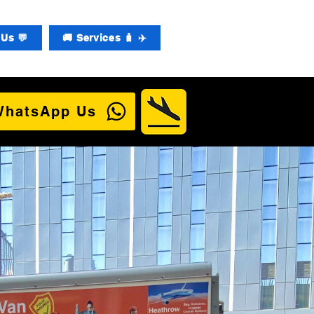
Us 💬
🚚 Services 🧳 ✈️
WhatsApp Us