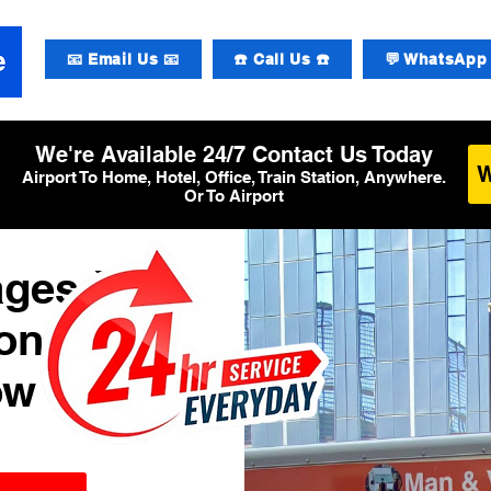
📧 Email Us 📧
☎️ Call Us ☎️
💬 WhatsApp 
We're Available 24/7 Contact Us Today
Airport To Home, Hotel, Office, Train Station, Anywhere.
Or To Airport
ages à
ional de
ow T2