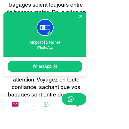
bagages soient toujours entre
de bonnes mains. De la prise en
charge à votre porte à la
livraison au Terminal 6 de
l'aéroport international de
Londres Heathrow, ou
Airport To Home
WhatsApp
inversement, vos effets
personnels sont gérés avec le
plus grand soin, la plus grande
WhatsApp Us
sécurité et la plus grande
attention. Voyagez en toute
confiance, sachant que vos
bagages sont entre de bonnes
mains à chaque étape.