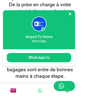
De la prise en charge à votre
porte à la livraison depuis
l'aéroport international de
Londres Heathrow, Terminal 5,
ou inversement, vos effets
personnels sont gérés avec le
Airport To Home
WhatsApp
plus grand soin, la plus grande
sécurité et la plus grande
attention. Voyagez en toute
WhatsApp Us
confiance, sachant que vos
bagages sont entre de bonnes
mains à chaque étape.