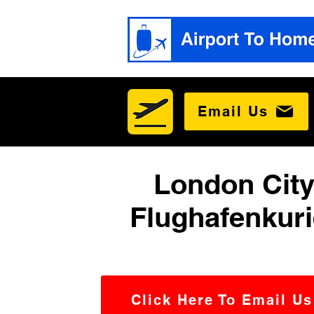
Email Us
London Cit
Flughafenkuri
Click Here To Email Us