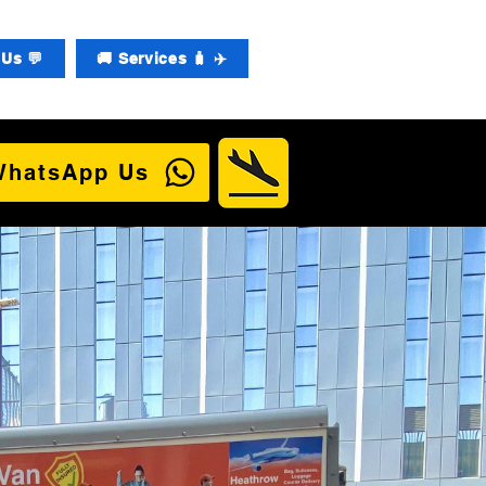
Us 💬
🚚 Services 🧳 ✈️
WhatsApp Us