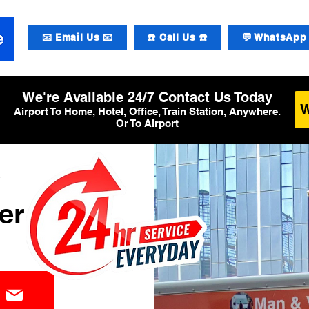
📧 Email Us 📧
☎️ Call Us ☎️
💬 WhatsApp 
We're Available 24/7 Contact Us Today
Airport To Home, Hotel, Office, Train Station, Anywhere.
Or To Airport
y
er