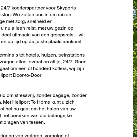
24/7 koerierspartner voor Skyports
ten. We zetten ons in om reizen
e met zorg, snelheid en
u nu alleen reist, met uw gezin op
f deel uitmaakt van een groepsreis – wij
en op tijd op de juiste plaats aankomt.
minals tot hotels, huizen, treinstations
zorgen alles, overal en altijd, 24/7. Geen
u gaat om één of honderd koffers, wij zijn
liport Door-to-Door
eid om stressvrij, zonder bagage, zonder
. Met Heliport To Home kunt u zich
 of het nu gaat om het halen van uw
f het bereiken van die belangrijke
et dragen van tassen.
riëring van verloren, vergeten of