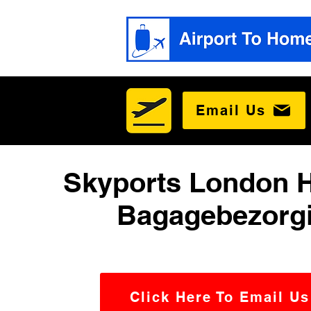
Email Us
Skyports London H
Bagagebezorg
Click Here To Email Us