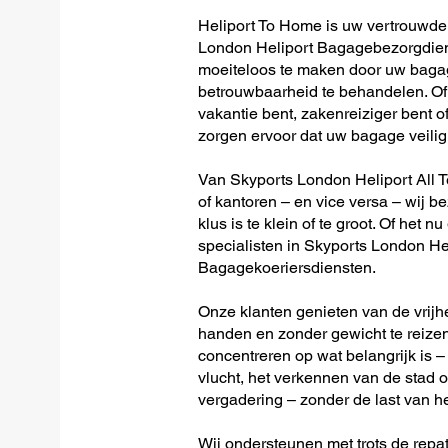
Heliport To Home is uw vertrouwde 
London Heliport Bagagebezorgdiens
moeiteloos te maken door uw bagag
betrouwbaarheid te behandelen. Of 
vakantie bent, zakenreiziger bent o
zorgen ervoor dat uw bagage veilig 
Van Skyports London Heliport All Ter
of kantoren – en vice versa – wij be
klus is te klein of te groot. Of het n
specialisten in Skyports London He
Bagagekoeriersdiensten.
Onze klanten genieten van de vrijh
handen en zonder gewicht te reizen
concentreren op wat belangrijk is –
vlucht, het verkennen van de stad o
vergadering – zonder de last van h
Wij ondersteunen met trots de repat