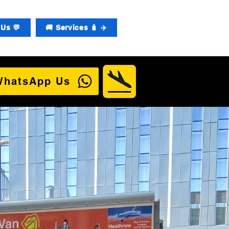
Us 💬
🚚 Services 🧳 ✈️
WhatsApp Us