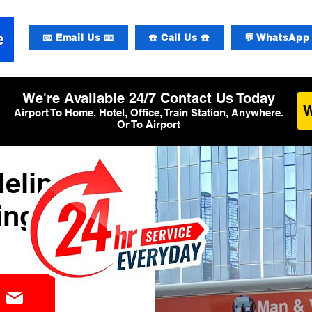
📧 Email Us 📧
☎️ Call Us ☎️
💬 WhatsApp 
We're Available 24/7 Contact Us Today
Airport To Home, Hotel, Office, Train Station, Anywhere.
Or To Airport
eliport
ing