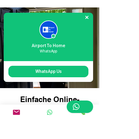
Airport To Home
WhatsApp
WhatsApp Us
Einfache Online-
Buchung für die
Gepäcklieferung am
Terminal 1 des