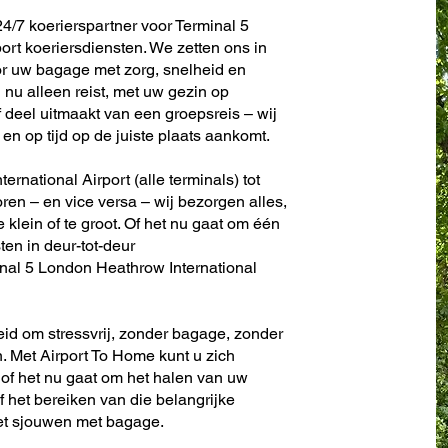
4/7 koerierspartner voor Terminal 5
ort koeriersdiensten. We zetten ons in
r uw bagage met zorg, snelheid en
nu alleen reist, met uw gezin op
f deel uitmaakt van een groepsreis – wij
en op tijd op de juiste plaats aankomt.
rnational Airport (alle terminals) tot
toren – en vice versa – wij bezorgen alles,
te klein of te groot. Of het nu gaat om één
sten in deur-tot-deur
nal 5 London Heathrow International
eid om stressvrij, zonder bagage, zonder
. Met Airport To Home kunt u zich
 of het nu gaat om het halen van uw
f het bereiken van die belangrijke
het sjouwen met bagage.