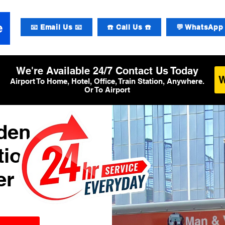
📧 Email Us 📧
☎️ Call Us ☎️
💬 WhatsApp 
We're Available 24/7 Contact Us Today
Airport To Home, Hotel, Office, Train Station, Anywhere.
Or To Airport
den
tional
er