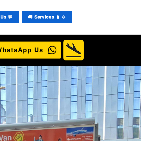
Us 💬
🚚 Services 🧳 ✈️
WhatsApp Us