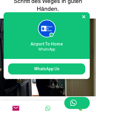
Schritt des Weges in guten
Händen.
Airport To Home
WhatsApp
WhatsApp Us
Einfache Online-
Buchung für die
Gepäcklieferung am